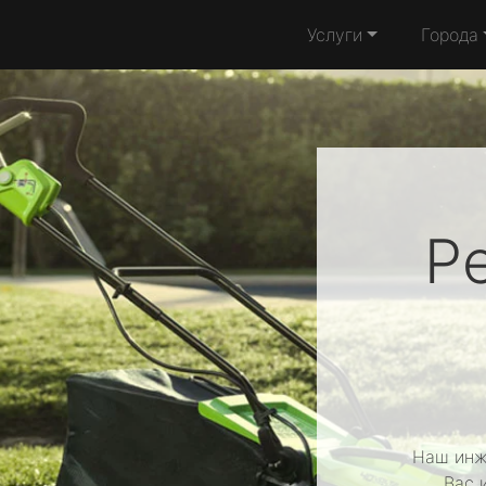
Услуги
Города
Р
Наш инж
Вас 