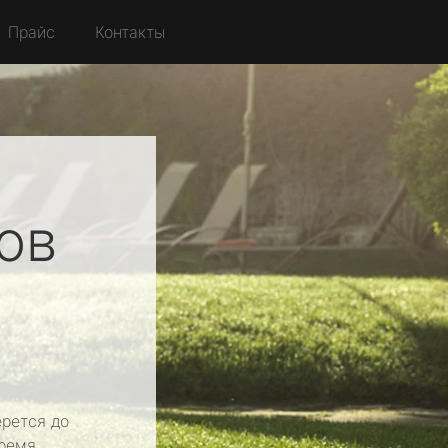
Прайс
Контакты
ов
рется до
ремя.