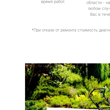
время работ.
области - н
любом случ
Вас в теч
*При отказе от ремонта стоимость диагн