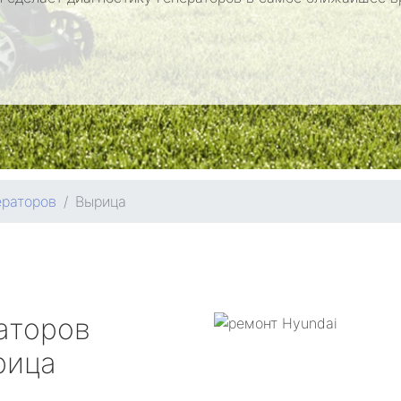
ераторов
Вырица
аторов
ица