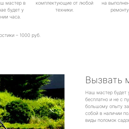
аш мастер в
комплектующие от любой
на выполнен
ае будет у
техники.
ремонту 
ении часа.
остики – 1000 руб.
Вызвать 
Наш мастер будет 
бесплатно и не с п
большому опыту за
собой в наличии по
виды поломок садов