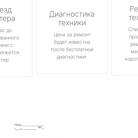
Ре
езд
Диагностика
те
тера
техники
Спе
ас до
Цена за ремонт
про
ованного
будет известна
ре
ени с
после бесплатной
ме
вяжется
диагностики.
корот
тер.