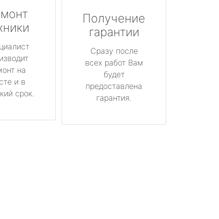
монт
Получение
хники
гарантии
циалист
Сразу после
изводит
всех работ Вам
монт на
будет
сте и в
предоставлена
кий срок.
гарантия.