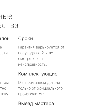
ные
ьства
алон
Сроки
е
Гарантия варьируется от
ости
полугода до 2-х лет
смотря какая
неисправность.
Комплектующие
онтом
Мы применяем детали
тно
только от официального
тику.
производителя.
Выезд мастера