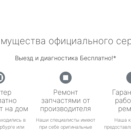
мущества официального се
Выезд и диагностика Бесплатно!*
тер
Ремонт
Гаран
латно
запчастями от
рабо
т на дом
производителя
рем
аходились в
Наши специалисты имеют
Наша к
рбурге или
при себе оригинальные
предоставл