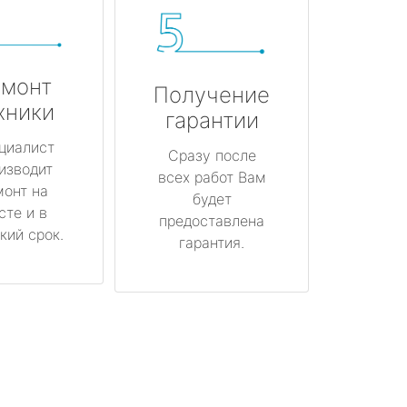
монт
Получение
хники
гарантии
циалист
Сразу после
изводит
всех работ Вам
монт на
будет
сте и в
предоставлена
кий срок.
гарантия.