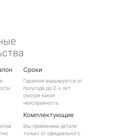
ные
ьства
алон
Сроки
е
Гарантия варьируется от
ости
полугода до 2-х лет
смотря какая
неисправность.
Комплектующие
онтом
Мы применяем детали
тно
только от официального