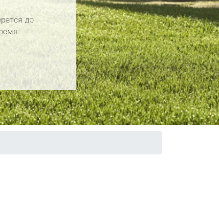
рется до
ремя.