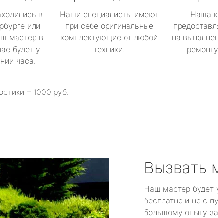
аходились в
Наши специалисты имеют
Наша к
рбурге или
при себе оригинальные
предоставл
аш мастер в
комплектующие от любой
на выполнен
ае будет у
техники.
ремонту 
ении часа.
остики – 1000 руб.
Вызвать 
Наш мастер будет 
бесплатно и не с п
большому опыту за