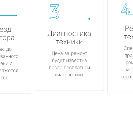
Ре
езд
Диагностика
те
тера
техники
Спе
ас до
Цена за ремонт
про
ованного
будет известна
ре
ени с
после бесплатной
ме
вяжется
диагностики.
корот
тер.