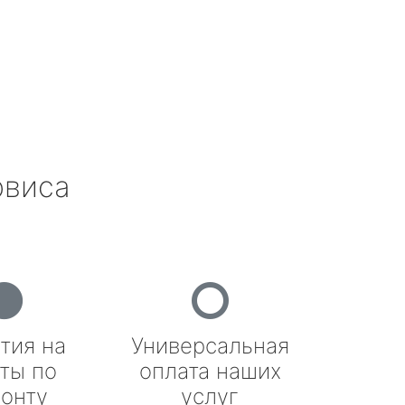
рвиса
тия на
Универсальная
ты по
оплата наших
онту
услуг