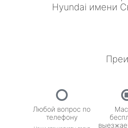
Hyundai
имени С
Преи
Любой вопрос по
Мас
телефону
бесп
выезжае