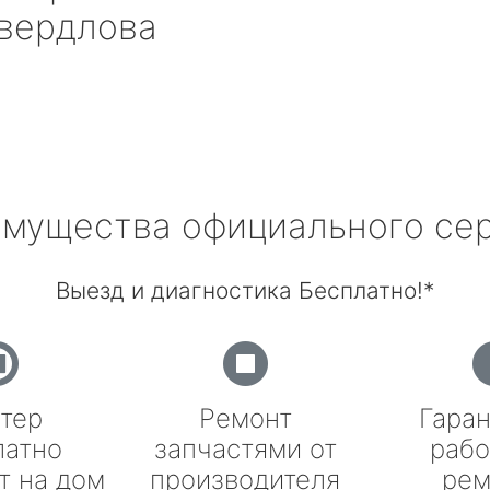
вердлова
мущества официального се
Выезд и диагностика Бесплатно!*
тер
Ремонт
Гаран
латно
запчастями от
рабо
т на дом
производителя
рем