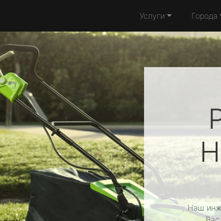
Услуги
Города
H
Наш инж
Вас