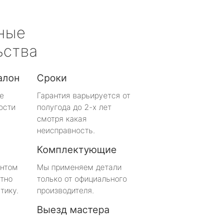
ные
ьства
алон
Сроки
е
Гарантия варьируется от
ости
полугода до 2-х лет
смотря какая
неисправность.
Комплектующие
онтом
Мы применяем детали
тно
только от официального
тику.
производителя.
Выезд мастера