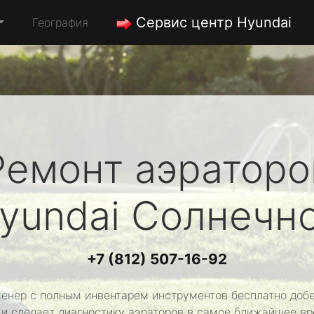
Сервис центр Hyundai
География
Ремонт аэраторо
yundai
Солнечн
+7 (812) 507-16-92
енер с полным инвентарем инструментов бесплатно добе
 и сделает диагностику аэраторов в самое ближайшее вр