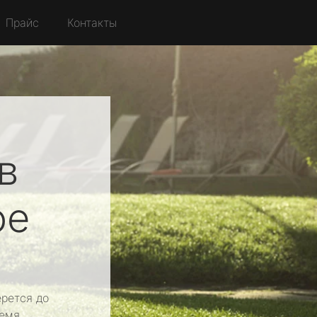
Прайс
Контакты
в
ое
рется до
емя.