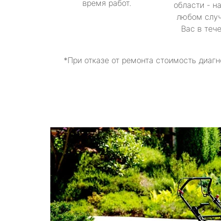
время работ.
области - н
любом случ
Вас в теч
*При отказе от ремонта стоимость диагн