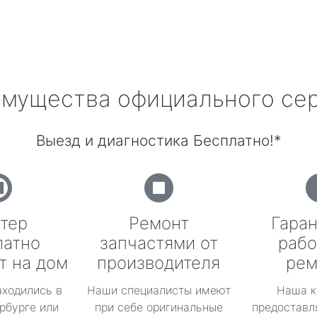
мущества официального се
Выезд и диагностика Бесплатно!*
тер
Ремонт
Гаран
латно
запчастями от
рабо
т на дом
производителя
рем
аходились в
Наши специалисты имеют
Наша к
рбурге или
при себе оригинальные
предоставл