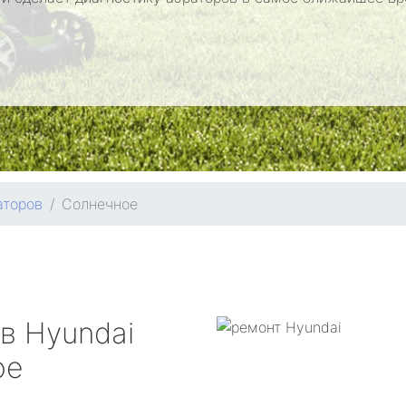
аторов
Солнечное
ов
Hyundai
ое