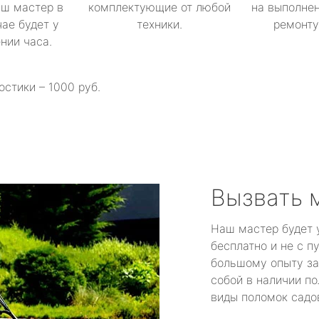
аш мастер в
комплектующие от любой
на выполнен
ае будет у
техники.
ремонту 
ении часа.
остики – 1000 руб.
Вызвать 
Наш мастер будет 
бесплатно и не с п
большому опыту за
собой в наличии по
виды поломок садов