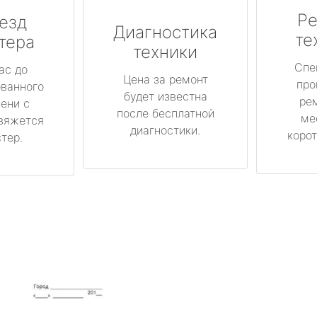
Ре
езд
Диагностика
те
тера
техники
Спе
ас до
Цена за ремонт
про
ованного
будет известна
ре
ени с
после бесплатной
ме
вяжется
диагностики.
корот
тер.