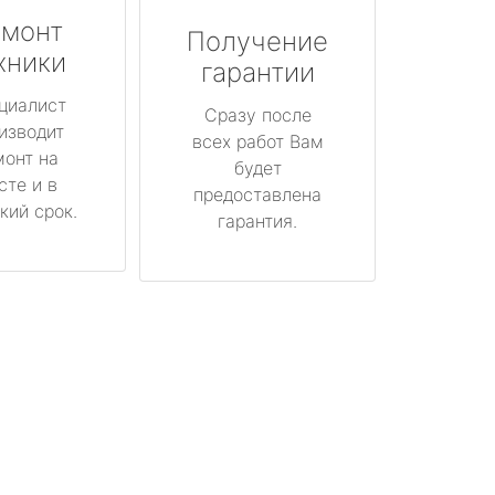
монт
Получение
хники
гарантии
циалист
Сразу после
изводит
всех работ Вам
монт на
будет
сте и в
предоставлена
кий срок.
гарантия.